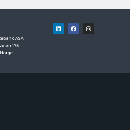
tabank ASA
eien 175
 Norge