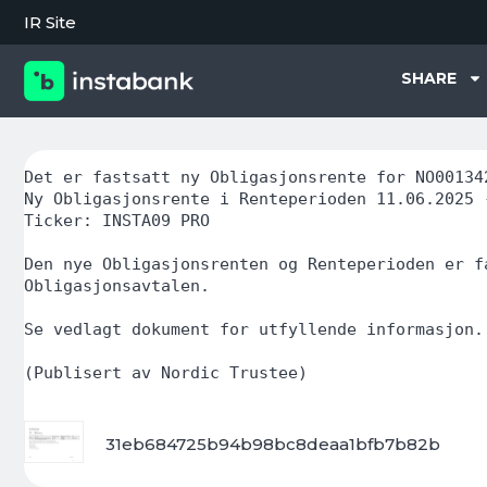
IR Site
SHARE
Det er fastsatt ny Obligasjonsrente for NO00134
Ny Obligasjonsrente i Renteperioden 11.06.2025 
Ticker: INSTA09 PRO
Den nye Obligasjonsrenten og Renteperioden er f
Obligasjonsavtalen.
Se vedlagt dokument for utfyllende informasjon.
(Publisert av Nordic Trustee)
31eb684725b94b98bc8deaa1bfb7b82b