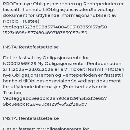
PRODen nye Obligasjonsrenten og Renteperioden er
fastsatt i henhold tilObligasjonsavtalen.Se vedlagt
dokument for utfyllende informasjon.(Publisert av
Nordic Trustee)
Vedlegg1523d898d5774804893183839157af50
1523d898d5774804893183839157af50
INSTA: Rentefastsettelse
Det er fastsatt ny Obligasjonsrente for
NO0013569129.Ny Obligasjonsrente i Renteperioden
21.11.2025 – 23.02.2026 er 9.71.Ticker: INSTA11 PRODen
nye Obligasjonsrenten og Renteperioden er fastsatt i
henhold tilObligasjonsavtalen.Se vedlagt dokument
for utfyllende informasjon.(Publisert av Nordic
Trustee)
Vedlegg9bc3eadc1c28490ca129f45f52f2e6b7
9bc3eadc1c28490ca129f45f52f2e6b7
INSTA: Rentefastsettelse
Det er fastsatt ny Obligasjonsrente for