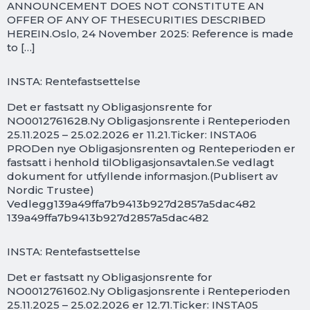
ANNOUNCEMENT DOES NOT CONSTITUTE AN
OFFER OF ANY OF THESECURITIES DESCRIBED
HEREIN.Oslo, 24 November 2025: Reference is made
to […]
INSTA: Rentefastsettelse
Det er fastsatt ny Obligasjonsrente for
NO0012761628.Ny Obligasjonsrente i Renteperioden
25.11.2025 – 25.02.2026 er 11.21.Ticker: INSTA06
PRODen nye Obligasjonsrenten og Renteperioden er
fastsatt i henhold tilObligasjonsavtalen.Se vedlagt
dokument for utfyllende informasjon.(Publisert av
Nordic Trustee)
Vedlegg139a49ffa7b9413b927d2857a5dac482
139a49ffa7b9413b927d2857a5dac482
INSTA: Rentefastsettelse
Det er fastsatt ny Obligasjonsrente for
NO0012761602.Ny Obligasjonsrente i Renteperioden
25.11.2025 – 25.02.2026 er 12.71.Ticker: INSTA05