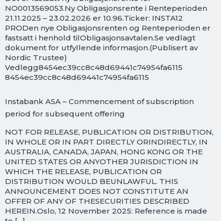
NO0013569053.Ny Obligasjonsrente i Renteperioden
21.11.2025 – 23.02.2026 er 10.96.Ticker: INSTA12
PRODen nye Obligasjonsrenten og Renteperioden er
fastsatt i henhold tilObligasjonsavtalen.Se vedlagt
dokument for utfyllende informasjon.(Publisert av
Nordic Trustee)
Vedlegg8454ec39cc8c48d69441c74954fa6115
8454ec39cc8c48d69441c74954fa6115
Instabank ASA – Commencement of subscription
period for subsequent offering
NOT FOR RELEASE, PUBLICATION OR DISTRIBUTION,
IN WHOLE OR IN PART DIRECTLY ORINDIRECTLY, IN
AUSTRALIA, CANADA, JAPAN, HONG KONG OR THE
UNITED STATES OR ANYOTHER JURISDICTION IN
WHICH THE RELEASE, PUBLICATION OR
DISTRIBUTION WOULD BEUNLAWFUL. THIS
ANNOUNCEMENT DOES NOT CONSTITUTE AN
OFFER OF ANY OF THESECURITIES DESCRIBED
HEREIN.Oslo, 12 November 2025: Reference is made
to […]